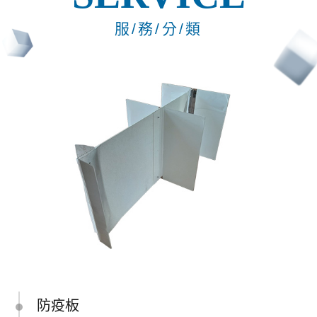
服/務/分/類
防疫板