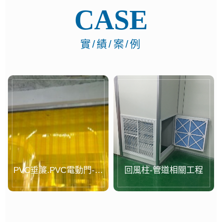
CASE
實/績/案/例
PVC垂簾.PVC電動門-案
回風柱-管道相關工程
例...