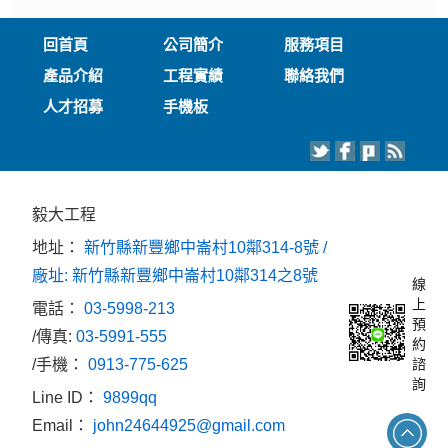
回首頁
公司簡介
服務項目
產品介紹
工程實績
聯絡我們
人才招募
手機板
毅大工程
地址：
新竹縣新豐鄉中崙村10鄰314-8號 /
廠址: 新竹縣新豐鄉中崙村10鄰314之8號
線
上
電話：
03-5998-213
預
/傳真:
03-5991-555
約
/手機：
0913-775-625
諮
詢
Line ID：
9899qq
Email：
john24644925@gmail.com