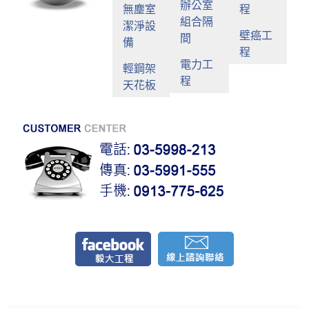
辦公室
無塵室
程
組合隔
潔淨設
壁癌工
間
備
程
電力工
輕鋼架
程
天花板