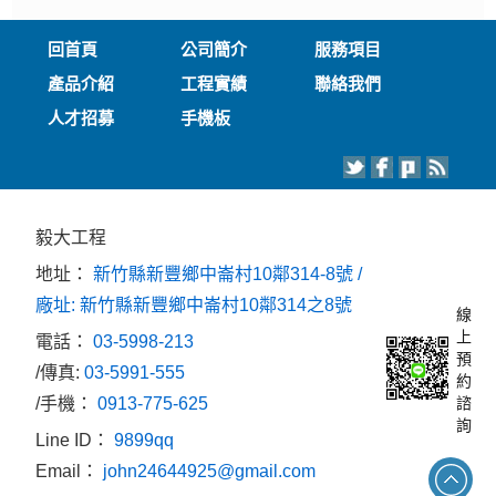
回首頁
公司簡介
服務項目
產品介紹
工程實績
聯絡我們
人才招募
手機板
毅大工程
地址：
新竹縣新豐鄉中崙村10鄰314-8號 /
廠址: 新竹縣新豐鄉中崙村10鄰314之8號
線
上
電話：
03-5998-213
預
/傳真:
03-5991-555
約
/手機：
0913-775-625
諮
詢
Line ID：
9899qq
Email：
john24644925@gmail.com