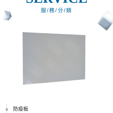
服/務/分/類
防疫板