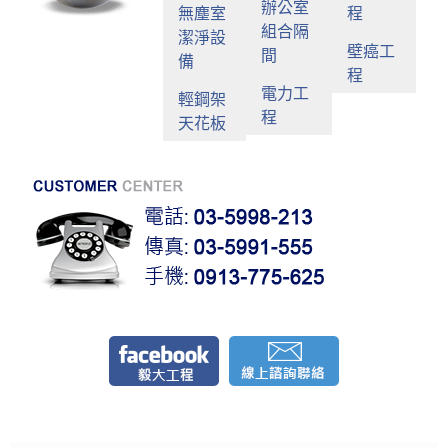
辦公室
無塵室
程
組合隔
潔淨設
壁癌工
間
備
程
電力工
輕鋼架
程
天花板