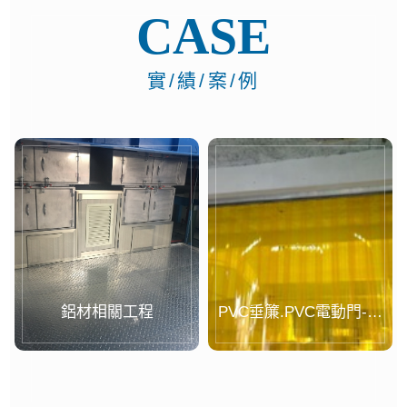
CASE
實/績/案/例
關工程
PVC垂簾.PVC電動門-案
回風柱-管道相
例...