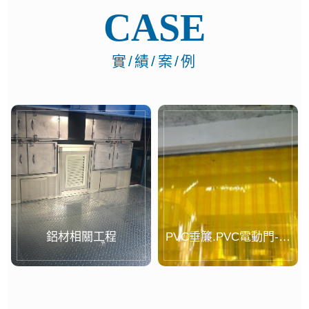
CASE
實/績/案/例
鋁材相關工程
PVC垂簾.PVC電動門-案
例...