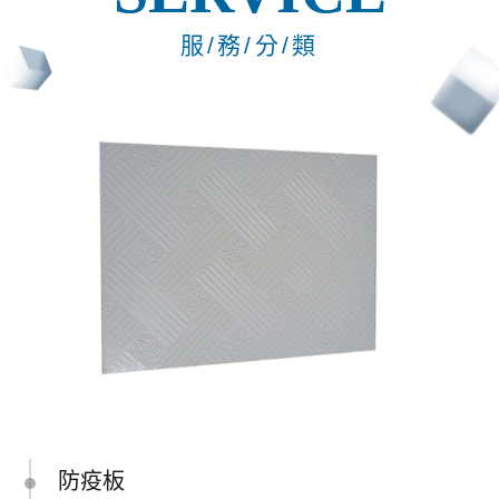
服/務/分/類
防疫板