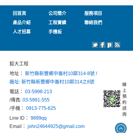
回首頁
公司簡介
服務項目
產品介紹
工程實績
聯絡我們
人才招募
手機板
毅大工程
地址：
新竹縣新豐鄉中崙村10鄰314-8號 /
廠址: 新竹縣新豐鄉中崙村10鄰314之8號
線
上
電話：
03-5998-213
預
/傳真:
03-5991-555
約
/手機：
0913-775-625
諮
詢
Line ID：
9899qq
Email：
john24644925@gmail.com