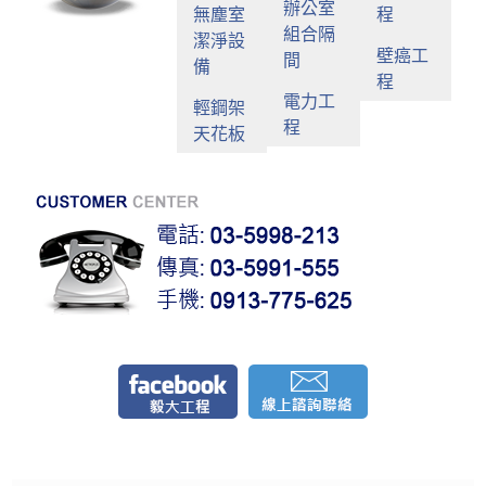
辦公室
無塵室
程
組合隔
潔淨設
壁癌工
間
備
程
電力工
輕鋼架
程
天花板