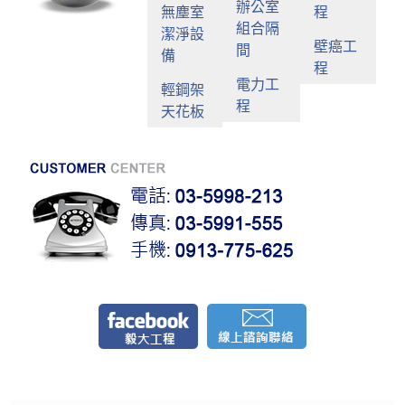
辦公室
無塵室
程
組合隔
潔淨設
壁癌工
間
備
程
電力工
輕鋼架
程
天花板