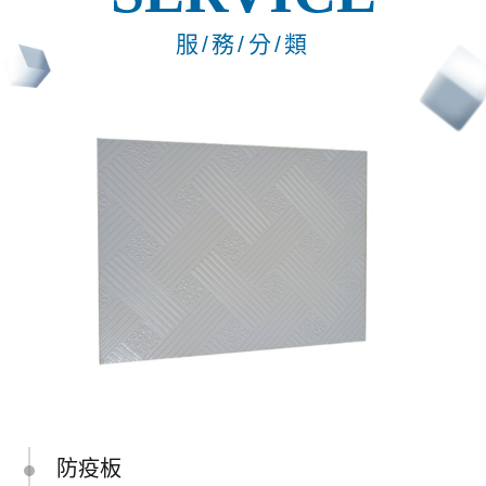
服/務/分/類
防疫板