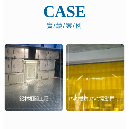
CASE
實/績/案/例
鋁材相關工程
PVC垂簾.PVC電動門-案
例...