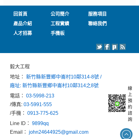
回首頁
公司簡介
服務項目
產品介紹
工程實績
聯絡我們
人才招募
手機板
毅大工程
地址：
新竹縣新豐鄉中崙村10鄰314-8號 /
廠址: 新竹縣新豐鄉中崙村10鄰314之8號
線
上
電話：
03-5998-213
預
/傳真:
03-5991-555
約
/手機：
0913-775-625
諮
詢
Line ID：
9899qq
Email：
john24644925@gmail.com