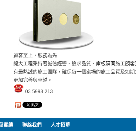
顧客至上，服務為先
毅大工程秉持著誠信經營、追求品質、
庫板隔間施工
顧客
有最熱誠的施工團隊，確保每一個案場的施工品質及如期
更加完善與卓越。
03-5998-213
程實績
聯絡我們
人才招募