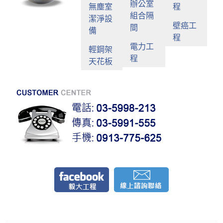
辦公室
無塵室
程
組合隔
潔淨設
壁癌工
間
備
程
電力工
輕鋼架
程
天花板