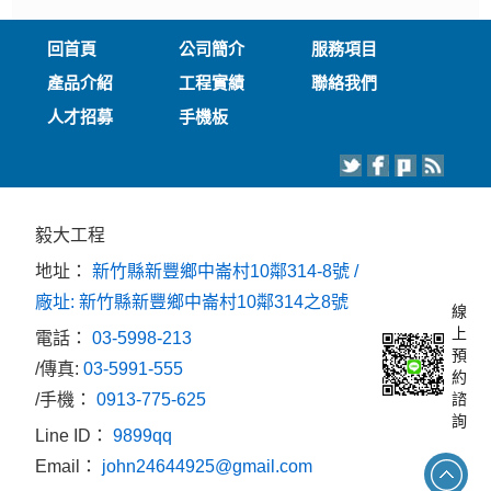
回首頁
公司簡介
服務項目
產品介紹
工程實績
聯絡我們
人才招募
手機板
毅大工程
地址：
新竹縣新豐鄉中崙村10鄰314-8號 /
廠址: 新竹縣新豐鄉中崙村10鄰314之8號
線
上
電話：
03-5998-213
預
/傳真:
03-5991-555
約
/手機：
0913-775-625
諮
詢
Line ID：
9899qq
Email：
john24644925@gmail.com