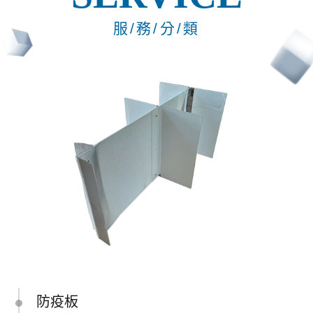
服/務/分/類
防疫板