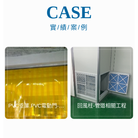
CASE
實/績/案/例
PVC垂簾.PVC電動門-案
回風柱-管道相關工程
例...