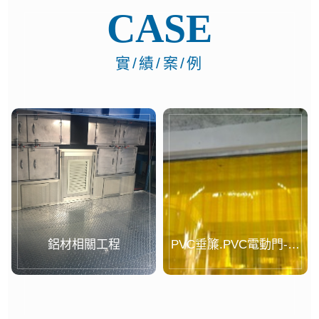
CASE
實/績/案/例
鋁材相關工程
PVC垂簾.PVC電動門-案
例...