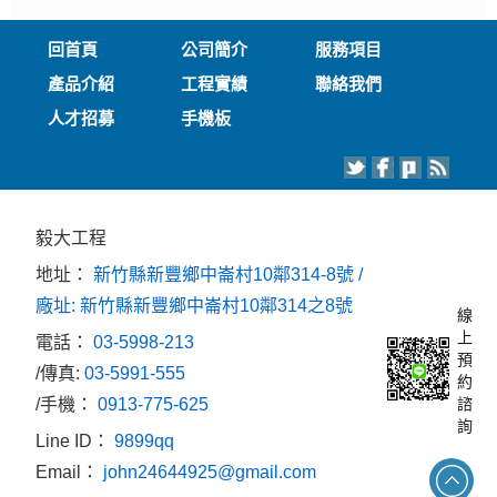
回首頁
公司簡介
服務項目
產品介紹
工程實績
聯絡我們
人才招募
手機板
毅大工程
地址：
新竹縣新豐鄉中崙村10鄰314-8號 /
廠址: 新竹縣新豐鄉中崙村10鄰314之8號
線
上
電話：
03-5998-213
預
/傳真:
03-5991-555
約
/手機：
0913-775-625
諮
詢
Line ID：
9899qq
Email：
john24644925@gmail.com