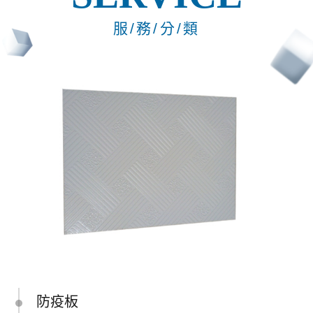
服/務/分/類
防疫板