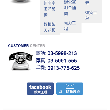
辦公室
無塵室
程
組合隔
潔淨設
壁癌工
間
備
程
電力工
輕鋼架
程
天花板