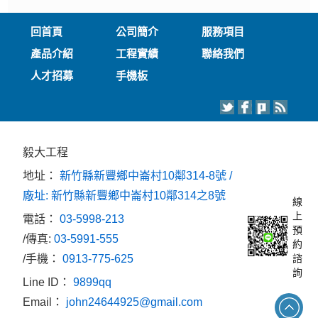
回首頁
公司簡介
服務項目
產品介紹
工程實績
聯絡我們
人才招募
手機板
毅大工程
地址：
新竹縣新豐鄉中崙村10鄰314-8號 /
廠址: 新竹縣新豐鄉中崙村10鄰314之8號
線
上
電話：
03-5998-213
預
/傳真:
03-5991-555
約
/手機：
0913-775-625
諮
詢
Line ID：
9899qq
Email：
john24644925@gmail.com