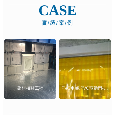
CASE
實/績/案/例
鋁材相關工程
PVC垂簾.PVC電動門-案
例...