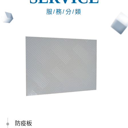
服/務/分/類
防疫板