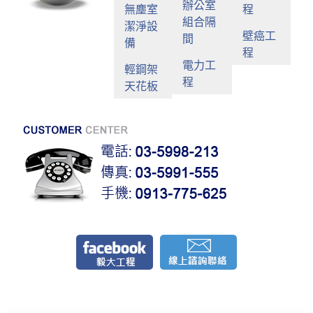
辦公室
無塵室
程
組合隔
潔淨設
壁癌工
間
備
程
電力工
輕鋼架
程
天花板