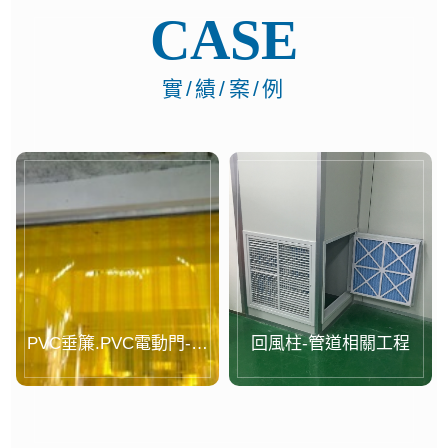
CASE
實/績/案/例
PVC垂簾.PVC電動門-案
回風柱-管道相關工程
例...