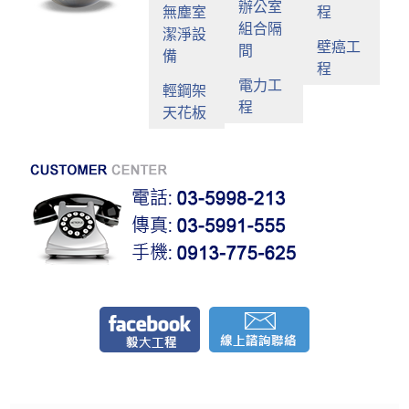
辦公室
無塵室
程
組合隔
潔淨設
壁癌工
間
備
程
電力工
輕鋼架
程
天花板