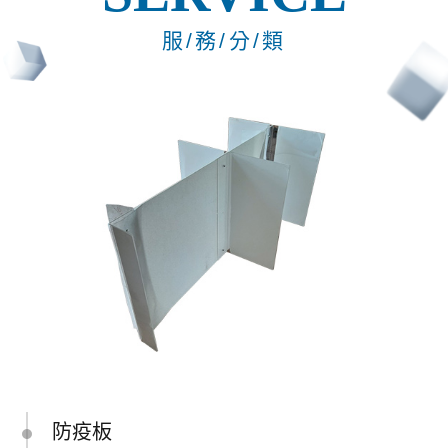
服/務/分/類
防疫板