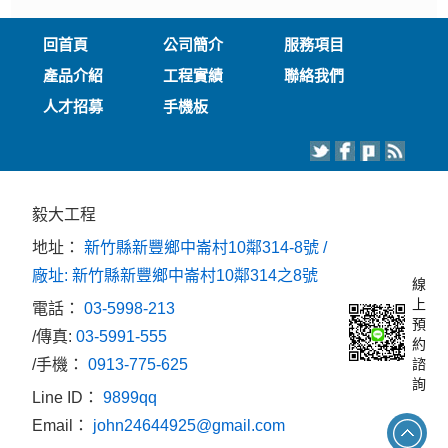
回首頁
公司簡介
服務項目
產品介紹
工程實績
聯絡我們
人才招募
手機板
毅大工程
地址：
新竹縣新豐鄉中崙村10鄰314-8號 /
廠址: 新竹縣新豐鄉中崙村10鄰314之8號
線
上
電話：
03-5998-213
預
/傳真:
03-5991-555
約
/手機：
0913-775-625
諮
詢
Line ID：
9899qq
Email：
john24644925@gmail.com