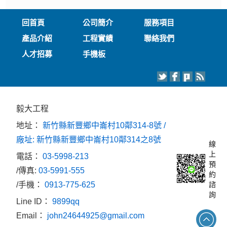
回首頁
公司簡介
服務項目
產品介紹
工程實績
聯絡我們
人才招募
手機板
毅大工程
地址：
新竹縣新豐鄉中崙村10鄰314-8號 /
廠址: 新竹縣新豐鄉中崙村10鄰314之8號
線
上
電話：
03-5998-213
預
/傳真:
03-5991-555
約
/手機：
0913-775-625
諮
詢
Line ID：
9899qq
Email：
john24644925@gmail.com