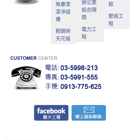
辦公室
無塵室
程
組合隔
潔淨設
壁癌工
間
備
程
電力工
輕鋼架
程
天花板