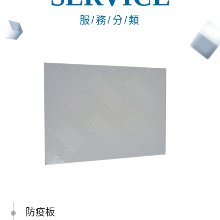
服/務/分/類
防疫板