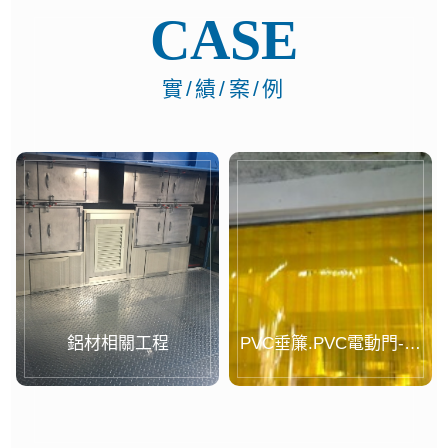
CASE
實/績/案/例
鋁材相關工程
PVC垂簾.PVC電動門-案
例...